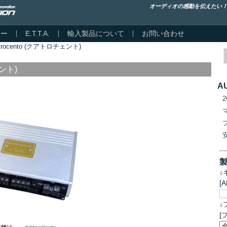
オーディオの感動を伝えたい
カー
E.T.T.A.
輸入製品について
お問い合わせ
ttrocento (クアトロチェント)
ェント)
A
↓
[
↓
[