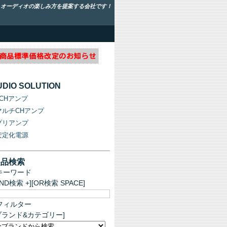
！オーディオの楽しみ方を提案する会社です！
UDIO SOLUTION
2CHアンプ
マルチCHアンプ
プリアンプ
安定化電源
製品検索
キーワード
AND検索 +][OR検索 SPACE]
フィルター
ブランド&カテゴリー]