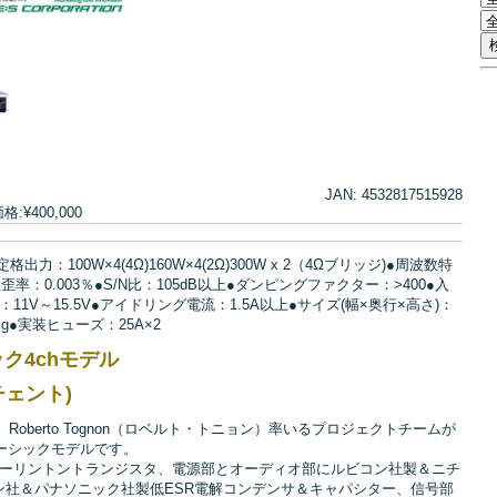
JAN: 4532817515928
¥400,000
定格出力：100W×4(4Ω)160W×4(2Ω)300W x 2（4Ωブリッジ)●周波数特
周波歪率：0.003％●S/N比：105dB以上●ダンピングファクター：>400●入
11V～15.5V●アイドリング電流：1.5A以上●サイズ(幅×奥行×高さ)：
8kg●実装ヒューズ：25A×2
ーシック4chモデル
ロチェント)
ト)は、Roberto Tognon（ロベルト・トニョン）率いるプロジェクトチームが
ベーシックモデルです。
ーリントントランジスタ、電源部とオーディオ部にルビコン社製＆ニチ
ン社＆パナソニック社製低ESR電解コンデンサ＆キャパシター、信号部