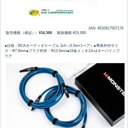
JAN: 4532817507176
販売価格
（税込）
: ¥16,500
税抜価格:¥15,000
●仕様：RCAオーディオケーブル 2ch（0.5m×1ペア）●導体外径サイ
ズ：Φ7.8mm●プラグ外径：Φ13.0mm●24金メッキ12cutターバインプ
ラグ