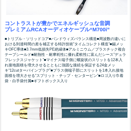
コントラストが豊かでエネルギッシュな音調
プレミアムRCAオーディオケーブル“M700i”
■トリプル・ソリッドコア■バンドウィズバランス構造■周波数の違いに
おける到達時間の差を補正する特許技術”タイムコレクト構造”■錫メッ
キOFC導体■3.7mm低損失PE絶縁体■アルミニウム／プラスチック複合
テープシールド■耐熱性・耐摩耗性に優れ柔軟性に富んだシース”デュラ
フレックスジャケット”■マイナス端子側に螺旋状のスリットを12本入
れ接地面積を増大させるとともに強固な接続を保証する24金メッ
キ“12cutターバインプラグ”■プラス側端子部にスリットを1本入れ接地
面積を増大させる“スプリット・チップ・センターピン”■ロゴ入り巾着
袋・白手袋付属■ギフトボックス入り