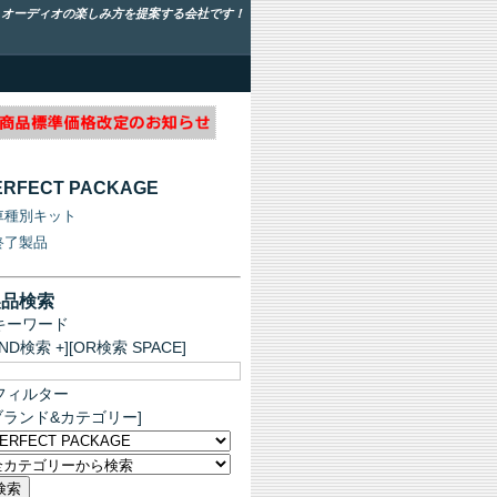
！オーディオの楽しみ方を提案する会社です！
ERFECT PACKAGE
車種別キット
終了製品
製品検索
キーワード
AND検索 +][OR検索 SPACE]
フィルター
ブランド&カテゴリー]