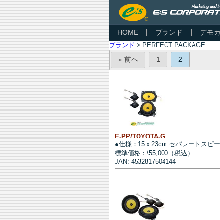
HOME
ブランド
デモ
ブランド
> PERFECT PACKAGE
« 前へ
1
2
E-PP/TOYOTA-G
●仕様：15ｘ23cm セパレートスピ
標準価格：\55,000（税込）
JAN: 4532817504144