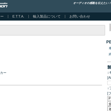
オーディオの感動を伝えたい
カー
E.T.T.A.
輸入製品について
お問い合わせ
P
↓
ーカー
[
↓
[