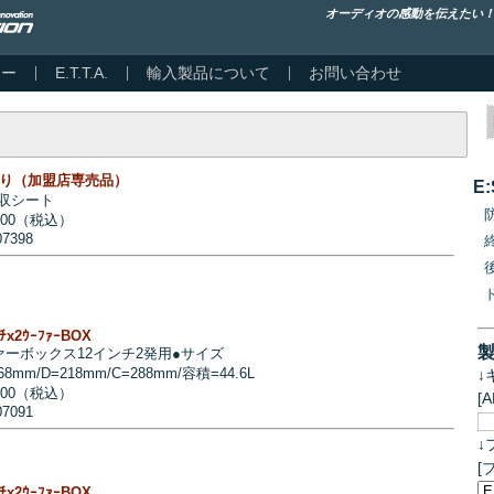
オーディオの感動を伝えたい
カー
E.T.T.A.
輸入製品について
お問い合わせ
枚入り（加盟店専売品）
E
収シート
800（税込）
07398
ﾝﾁx2ｳｰﾌｧｰBOX
ァーボックス12インチ2発用●サイズ
68mm/D=218mm/C=288mm/容積=44.6L
↓
000（税込）
[
07091
↓
[
ﾝﾁx2ｳｰﾌｧｰBOX