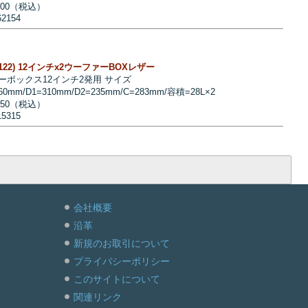
000（税込）
62154
B-122) 12インチx2ウーファーBOXレザー
ーボックス12インチ2発用 サイズ
360mm/D1=310mm/D2=235mm/C=283mm/容積=28L×2
750（税込）
15315
会社概要
沿革
新規のお取引について
プライバシーポリシー
このサイトについて
関連リンク