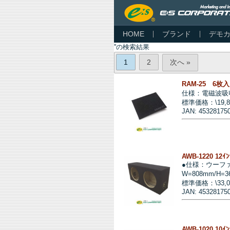
HOME
ブランド
デモ
''の検索結果
1
2
次へ »
RAM-25 6
仕様：電磁波吸
標準価格：\19,
JAN: 45328175
AWB-1220 12ｲ
●仕様：ウーフ
W=808mm/H=3
標準価格：\33,
JAN: 45328175
AWB-1020 10ｲ