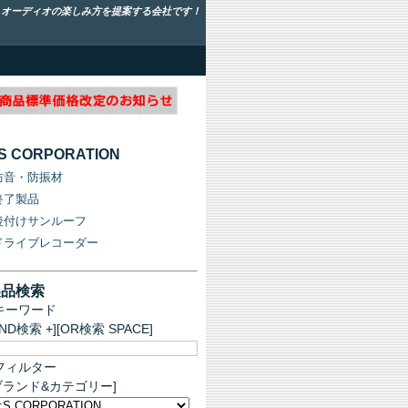
！オーディオの楽しみ方を提案する会社です！
:S CORPORATION
防音・防振材
終了製品
後付けサンルーフ
ドライブレコーダー
製品検索
キーワード
AND検索 +][OR検索 SPACE]
フィルター
ブランド&カテゴリー]