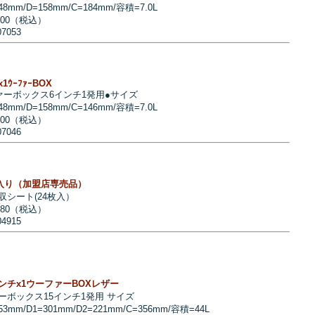
48mm/D=158mm/C=184mm/容積=7.0L
500（税込）
07053
ﾁx1ｳｰﾌｧｰBOX
ァーボックス6インチ1発用●サイズ
48mm/D=158mm/C=146mm/容積=7.0L
500（税込）
07046
4枚入り（加盟店専売品）
収シート(24枚入）
280（税込）
04915
15インチx1ウーファーBOXレザー
ーボックス15インチ1発用 サイズ
453mm/D1=301mm/D2=221mm/C=356mm/容積=44L