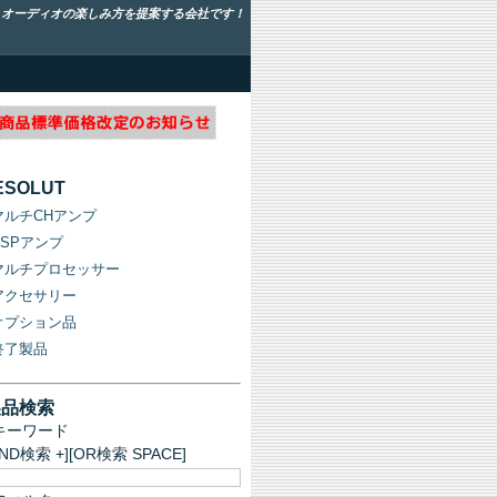
！オーディオの楽しみ方を提案する会社です！
ESOLUT
マルチCHアンプ
DSPアンプ
マルチプロセッサー
アクセサリー
オプション品
終了製品
製品検索
キーワード
AND検索 +][OR検索 SPACE]