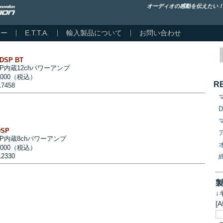
オーディオの感動を伝えたい
カー
E.T.T.A.
輸入製品について
お問い合わせ
DSP BT
SP内蔵12chパワーアンプ
,000（税込）
R
17458
DSP
SP内蔵8chパワーアンプ
,000（税込）
12330
↓
[