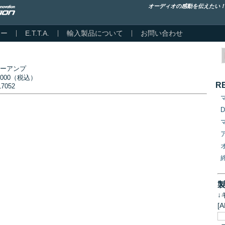
オーディオの感動を伝えたい
カー
E.T.T.A.
輸入製品について
お問い合わせ
ワーアンプ
,000（税込）
R
17052
↓
[