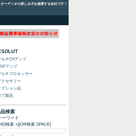
！オーディオの楽しみ方を提案する会社です！
ESOLUT
マルチCHアンプ
DSPアンプ
マルチプロセッサー
アクセサリー
オプション品
終了製品
製品検索
キーワード
AND検索 +][OR検索 SPACE]