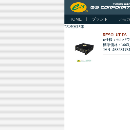
HOME
ブランド
デモ
''の検索結果
RESOLUT D6
●仕様：6chパ
標準価格：\440
JAN: 45328175