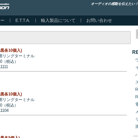
オーディオの感動を伝えたい
カー
E.T.T.A.
輸入製品について
お問い合わせ
(赤黒各10個入)
R
 用リングターミナル
00（税込）
1111
(赤黒各10個入)
 用リングターミナル
60（税込）
11104
(赤黒各5個入)