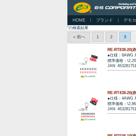
HOME
ブランド
デモ
''の検索結果
« 前へ
1
2
3
RE-RT838-20
●仕様：8AWG
標準価格：\2,2
JAN: 453281751
RE-RT438-20
●仕様：4AWG
標準価格：\2,8
JAN: 45328175
RE-RT038-10