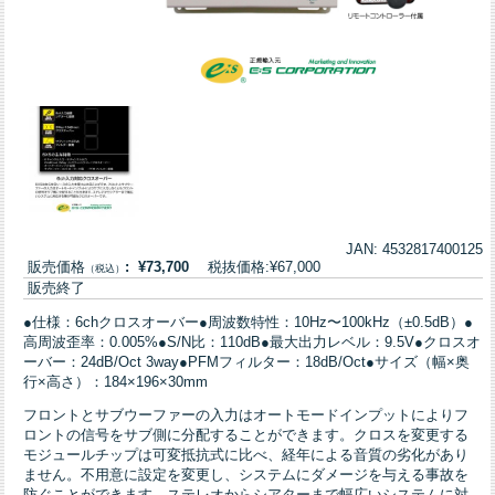
JAN: 4532817400125
販売価格
: ¥73,700
税抜価格:¥67,000
（税込）
販売終了
●仕様：6chクロスオーバー●周波数特性：10Hz〜100kHz（±0.5dB）●
高周波歪率：0.005%●S/N比：110dB●最大出力レベル：9.5V●クロスオ
ーバー：24dB/Oct 3way●PFMフィルター：18dB/Oct●サイズ（幅×奥
行×高さ）：184×196×30mm
フロントとサブウーファーの入力はオートモードインプットによりフ
ロントの信号をサブ側に分配することができます。クロスを変更する
モジュールチップは可変抵抗式に比べ、経年による音質の劣化があり
ません。不用意に設定を変更し、システムにダメージを与える事故を
防ぐことができます。ステレオからシアターまで幅広いシステムに対