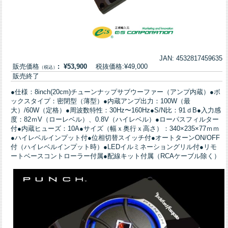
JAN: 4532817459635
販売価格
: ¥53,900
税抜価格:¥49,000
（税込）
販売終了
●仕様：8inch(20cm)チューンナップサブウーファー（アンプ内蔵）●ボ
ックスタイプ：密閉型（薄型）●内蔵アンプ出力：100W（最
大）/60W（定格）●周波数特性：30Hz〜160Hz●S/N比：91ｄB●入力感
度：82ｍV（ローレベル）、0.8V（ハイレベル）●ローパスフィルター
付●内蔵ヒューズ：10A●サイズ（幅ｘ奥行ｘ高さ）：340×235×77ｍｍ
●ハイレベルインプット付●位相切替スイッチ付●オートターンON/OFF
付（ハイレベルインプット時）●LEDイルミネーショングリル付●リモ
ートベースコントローラー付属●配線キット付属（RCAケーブル除く）