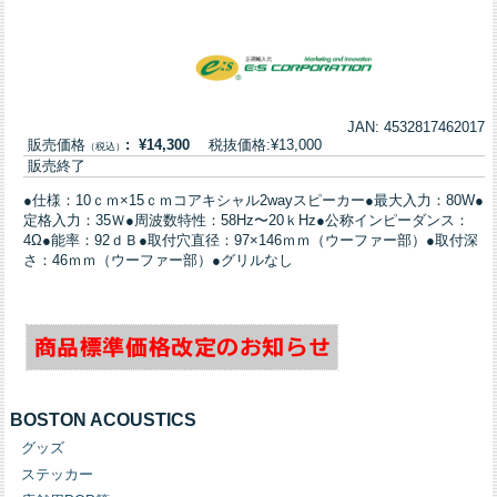
JAN: 4532817462017
販売価格
: ¥14,300
税抜価格:¥13,000
（税込）
販売終了
●仕様：10ｃｍ×15ｃｍコアキシャル2wayスピーカー●最大入力：80W●
定格入力：35Ｗ●周波数特性：58Hz〜20ｋHz●公称インピーダンス：
4Ω●能率：92ｄＢ●取付穴直径：97×146ｍｍ（ウーファー部）●取付深
さ：46ｍｍ（ウーファー部）●グリルなし
BOSTON ACOUSTICS
グッズ
ステッカー