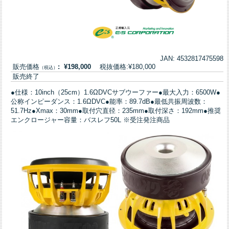
JAN: 4532817475598
販売価格
: ¥198,000
税抜価格:¥180,000
（税込）
販売終了
●仕様：10inch（25cm）1.6ΩDVCサブウーファー●最大入力：6500W●
公称インピーダンス：1.6ΩDVC●能率：89.7dB●最低共振周波数：
51.7Hz●Xmax：30mm●取付穴直径：235mm●取付深さ：192mm●推奨
エンクロージャー容量：バスレフ50L ※受注発注商品