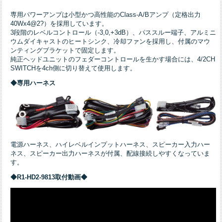
専用パワーアンプは小型かつ高性能のClass-A/Bアンプ（定格出力
40Wx4@2?）を採用しています。
3段階のレベルコントロール（-3,0,+3dB）、パススルー端子、アルミニ
ウムダイキャストのヒートシンク、冷却ファンを採用し、付属のマウ
ンティングブラケットで固定します。
純正ヘッドユニットのフェダーコントロールを生かす場合には、4/2CH
SWITCHを4ch側に切り替えて使用します。
◆専用ハーネス
電源ハーネス、ハイレベルインプットハーネス、スピーカー入力ハー
ネス、スピーカー出力ハーネスが付属、配線接続しやすくなっていま
す。
◆R1-HD2-9813取付動画◆