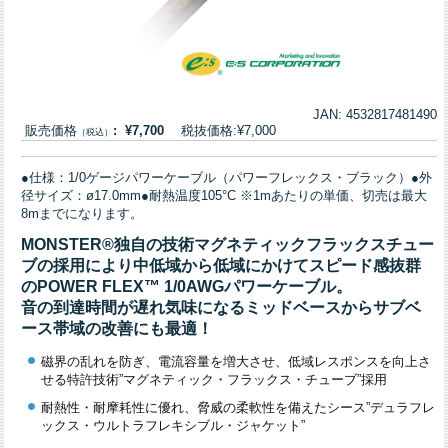
JAN: 4532817481490
販売価格
: ¥7,700
税抜価格:¥7,000
（税込）
●仕様：1/0ゲージパワーケーブル（パワーフレックス・ブラック）●外
径サイズ：ø17.0mm●耐熱温度105°C ※1mあたりの単価、切売は最大
8mまでになります。
MONSTER®独自の技術マグネティックフラックスチュー
ブの採用により中低域から低域にかけてスピード感抜群
のPOWER FLEX™ 1/0AWGパワーケーブル。
音の到達時間が遅れ気味になるミッドベースからサブベ
ース帯域の改善にも最適！
磁界の乱れを防ぎ、電流容量を増大させ、低域レスポンスを向上さ
せる特許技術”マグネティック・フラックス・チューブ”採用
耐熱性・耐摩耗性に優れ、脅威の柔軟性を備えたシース”デュラフレ
ックス・ウルトラフレキシブル・ジャケット”