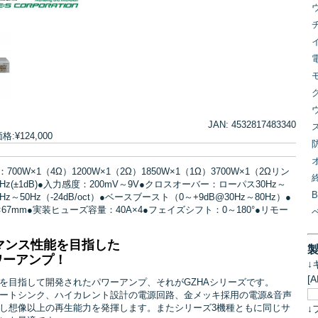
JAN: 4532817483340
¥124,000
0W×1（4Ω）1200W×1（2Ω）1850W×1（1Ω）3700W×1（2Ωリン
z(±1dB)●入力感度：200mV～9V●クロスオーバー：ローパス30Hz～
5Hz～50Hz（-24dB/oct）●ベースブースト（0～+9dB@30Hz～80Hz）●
93×67mm●実装ヒューズ容量：40A×4●フェイズシフト：0～180°●リモー
マンス性能を目指した
hパワーアンプ！
↓
[
を目指して開発されたパワーアンプ、それがGZHAシリーズです。
ートシンク、ハイカレント設計の電源回路、金メッキ採用の電源&音声
し想像以上の再生能力を発揮します。またシリーズ3機種ともに同じサ
↓