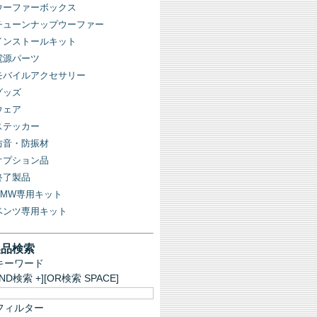
ウーファーボックス
チューンナップウーファー
インストールキット
電源パーツ
モバイルアクセサリー
グッズ
ウェア
ステッカー
防音・防振材
オプション品
終了製品
BMW専用キット
ベンツ専用キット
製品検索
キーワード
AND検索 +][OR検索 SPACE]
フィルター