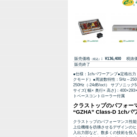
販売価格
: ¥136,400
税抜価格:
（税込）
販売終了
●仕様：1chパワーアンプ●定格出力：70
クモード）●周波数特性：5Hz～250H
250Hz（-24dB/oct） サブソニック
サイズ( 幅× 奥行× 高さ)：400×2
トベースコントローラー付属
クラストップのパフォー
“GZHA” Class-D 1c
クラストップのパフォーマンス性能
上位機種を彷彿させるデザインのヒ
入出力部など、数多くの技術を投入