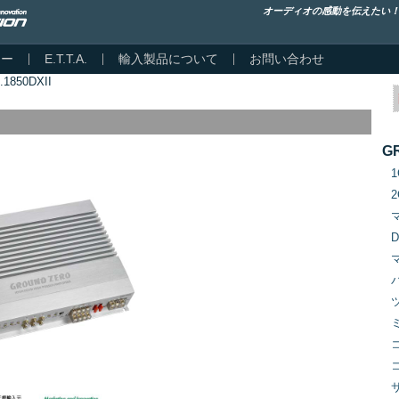
オーディオの感動を伝えたい
カー
E.T.T.A.
輸入製品について
お問い合わせ
.1850DXII
G