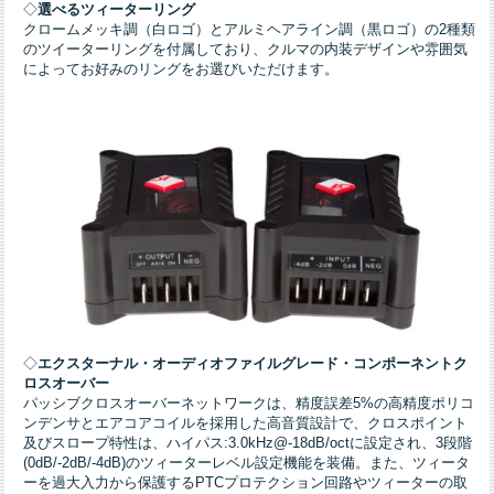
◇
選べるツィーターリング
クロームメッキ調（白ロゴ）とアルミヘアライン調（黒ロゴ）の2種類
のツイーターリングを付属しており、クルマの内装デザインや雰囲気
によってお好みのリングをお選びいただけます。
◇
エクスターナル・オーディオファイルグレード・コンポーネントク
ロスオーバー
パッシブクロスオーバーネットワークは、精度誤差5%の高精度ポリコ
ンデンサとエアコアコイルを採用した高音質設計で、クロスポイント
及びスロープ特性は、ハイパス:3.0kHz@-18dB/octに設定され、3段階
(0dB/-2dB/-4dB)のツィーターレベル設定機能を装備。また、ツィータ
ーを過大入力から保護するPTCプロテクション回路やツィーターの取