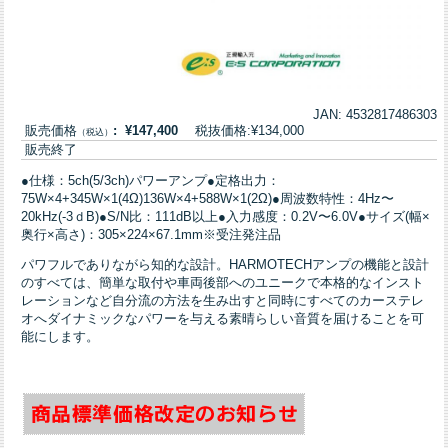
JAN: 4532817486303
販売価格
: ¥147,400
税抜価格:¥134,000
（税込）
販売終了
●仕様：5ch(5/3ch)パワーアンプ●定格出力：
75W×4+345W×1(4Ω)136W×4+588W×1(2Ω)●周波数特性：4Hz〜
20kHz(-3ｄB)●S/N比：111dB以上●入力感度：0.2V〜6.0V●サイズ(幅×
奥行×高さ)：305×224×67.1mm※受注発注品
パワフルでありながら知的な設計。HARMOTECHアンプの機能と設計
のすべては、簡単な取付や車両後部へのユニークで本格的なインスト
レーションなど自分流の方法を生み出すと同時にすべてのカーステレ
オへダイナミックなパワーを与える素晴らしい音質を届けることを可
能にします。