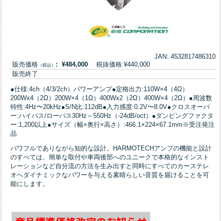
JAN: 4532817486310
販売価格
: ¥484,000
税抜価格:¥440,000
（税込）
販売終了
●仕様:4ch（4/3/2ch）パワーアンプ●定格出力:110W×4（4Ω）
200Wx4（2Ω）200W×4（1Ω）400Wx2（2Ω）400W×4（2Ω）●周波数
特性:4Hz〜20kHz●S/N比:112dB●入力感度:0.2V〜8.0V●クロスオーバ
ー:ハイパス/ローパス30Hz～550Hz（-24dB/oct）●ダンピングファクタ
ー:1,200以上●サイズ（幅×奥行×高さ）:466.1×224×67.1mm※受注発注
品
パワフルでありながら知的な設計。HARMOTECHアンプの機能と設計
のすべては、簡単な取付や車両後部へのユニークで本格的なインスト
レーションなど自分流の方法を生み出すと同時にすべてのカーステレ
オへダイナミックなパワーを与える素晴らしい音質を届けることを可
能にします。