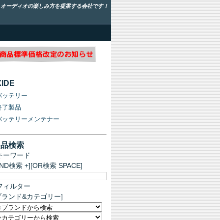
！オーディオの楽しみ方を提案する会社です！
XIDE
バッテリー
終了製品
バッテリーメンテナー
製品検索
キーワード
AND検索 +][OR検索 SPACE]
フィルター
ブランド&カテゴリー]