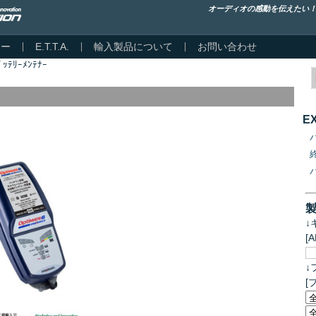
オーディオの感動を伝えたい
カー
E.T.T.A.
輸入製品について
お問い合わせ
ﾊﾞｯﾃﾘｰﾒﾝﾃﾅｰ
E
↓
[
↓
[