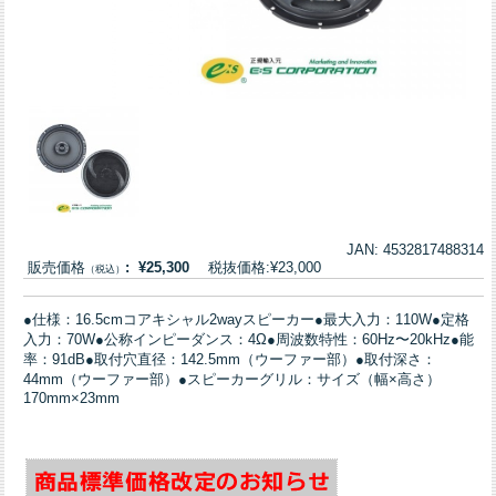
JAN: 4532817488314
販売価格
: ¥25,300
税抜価格:¥23,000
（税込）
●仕様：16.5cmコアキシャル2wayスピーカー●最大入力：110W●定格
入力：70W●公称インピーダンス：4Ω●周波数特性：60Hz〜20kHz●能
率：91dB●取付穴直径：142.5mm（ウーファー部）●取付深さ：
44mm（ウーファー部）●スピーカーグリル：サイズ（幅×高さ）
170mm×23mm