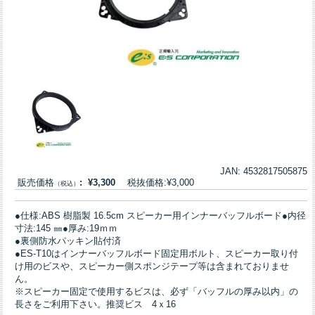
JAN: 4532817505875
販売価格
: ¥3,300
税抜価格:¥3,000
（税込）
●仕様:ABS 樹脂製 16.5cm スピーカー用インナーバッフルボード●内径
寸法:145 ㎜●厚み:19ｍｍ
●裏側防水パッキン貼付済
●ES-T10はインナーバッフルボード固定用ボルト、スピーカー取り付
け用のビスや、スピーカー側スポンジテープ等は含まれておりませ
ん。
※スピーカー固定で使用するビスは、必ず「バッフルの厚み以内」の
長さをご利用下さい。推奨ビス 4ｘ16