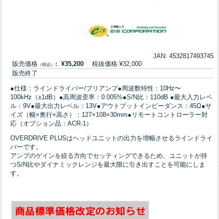
JAN: 4532817493745
販売価格
: ¥35,200
税抜価格:¥32,000
（税込）
販売終了
●仕様：ラインドライバー/プリアンプ●周波数特性：10Hz〜
100kHz（±1dB）●高周波歪率：0.005%●S/N比：110dB ●最大入力レベ
ル：9V●最大出力レベル：13V●アウトプットインピーダンス：45Ω●サ
イズ（幅×奥行×高さ）：127×108×30mm●リモートコントローラー対
応（オプション品：ACR-1）
OVERDRIVE PLUSはヘッドユニットの出力を増幅させるラインドライ
バーです。
アンプのゲインを絞る方向でセッティングできるため、ユニットが持
つS/N比やダイナミックレンジを最大限に引き出すことを可能にしま
す。