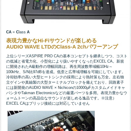
CA
=
C
lass
A
表現力豊かなHi-Fiサウンドが楽しめる
AUDIO WAVE LTDのClass-A 2chパワーアンプ
上位シリーズASPIRE PRO CAの基本コンセプトを継承しつつ、コスト
の低減と省電力化、小型化により扱いやすくなったEXCEL CA。新規
に開発されたA級動作の増幅回路は、再生周波数帯域幅10Hz～
100kHz、S/N比97dBを達成。低歪と広帯域増幅を可能にしています。
冷却効率の高い大型ヒートシンクの採用により熱対策も万全。左右独
立ゲインや真鍮製の大型ターミナルブロックを備えており、回路素子
には新開発のAUDIO WAVE × Nichiconの10000µFカスタムメイドキャ
パシタやTakman Electronicsなどの厳選パーツを多用。表現力豊かなウ
ォームトーンの高品位なサウンドが楽しめる逸品です。※注意）
EXCEL CAはブリッジ接続には対応していません