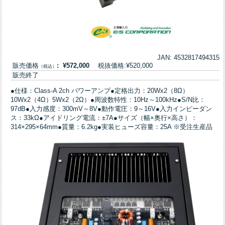
JAN: 4532817494315
販売価格
: ¥572,000
税抜価格:¥520,000
（税込）
販売終了
●仕様：Class-A 2ch パワーアンプ●定格出力：20Wx2（8Ω）
10Wx2（4Ω）5Wx2（2Ω）●周波数特性：10Hz～100kHz●S/N比：
97dB●入力感度：300mV～8V●動作電圧：9～16V●入力インピーダン
ス：33kΩ●アイドリング電流：±7A●サイズ（幅×奥行×高さ）：
314×295×64mm●質量：6.2kg●実装ヒューズ容量：25A ※受注生産品