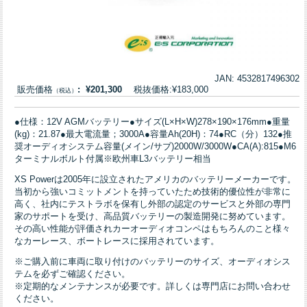
JAN: 4532817496302
販売価格
: ¥201,300
税抜価格:¥183,000
（税込）
●仕様：12V AGMバッテリー●サイズ(L×H×W)278×190×176mm●重量
(kg)：21.87●最大電流量；3000A●容量Ah(20H)：74●RC（分）132●推
奨オーディオシステム容量(メイン/サブ)2000W/3000W●CA(A):815●M6
ターミナルボルト付属※欧州車L3バッテリー相当
XS Powerは2005年に設立されたアメリカのバッテリーメーカーです。
当初から強いコミットメントを持っていたため技術的優位性が非常に
高く、社内にテストラボを保有し外部の認定のサービスと外部の専門
家のサポートを受け、高品質バッテリーの製造開発に努めています。
その高い性能が評価されカーオーディオコンペはもちろんのこと様々
なカーレース、ボートレースに採用されています。
※ご購入前に車両に取り付けのバッテリーのサイズ、オーディオシス
テムを必ずご確認ください。
※定期的なメンテナンスが必要です。詳しくは専門店にお問い合わせ
ください。