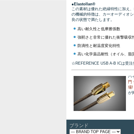
●
Elastollan®
この素材は優れた絶縁特性に加え、独特
の機械的特徴は、カーオーディオシ
良の状態で満たします。
高い耐久性と低摩擦係数
強靭さと非常に優れた衝撃吸収
防滴性と耐温度変化特性
高い化学薬品耐性（オイル、脂
☆REFERENCE USB A-B 
ハイ
門
場!
が
ブランド