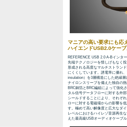
マニアの高い要求にも応
ハイエンドUSB2.0ケーブルR
REFERENCE USB 2.0 A
先端テクノロジーを惜しげもなく投入
形成される高度なマルチストランド
にくくしています。誘電率に優れ、高い振動吸収
insulation）を3層構造にし
ナイロンスリーブを備えた独自の熱可塑
BRC銅箔とBRC編組によって強
タル信号データフローに対する外部
シールドすることにより、それぞれ
ローに対する電磁場からの影響を低
す。極めて高い解像度と広大なダイナミ
レベルにおけるハイレゾ音源再生な
えた最高級USBオーディオケーブ