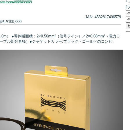
↓
[
JAN: 4532817496579
¥109,000
e（5.0m） ●導体断面積：2×0.50mm²（信号ライン）／2×0.08mm²（電力ラ
ケーブル部分直径）●ジャケットカラー:ブラック・ゴールドのコンビ