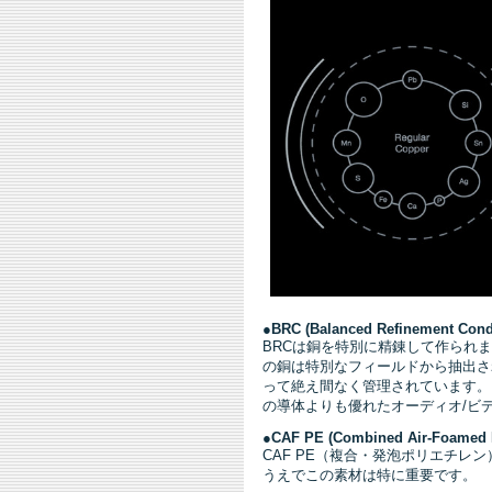
●BRC (Balanced Refinement Cond
BRCは銅を特別に精錬して作られ
の銅は特別なフィールドから抽出さ
って絶え間なく管理されています。
の導体よりも優れたオーディオ/ビ
●
CAF PE (Combined Air-Foamed 
CAF PE（複合・発泡ポリエチ
うえでこの素材は特に重要です。