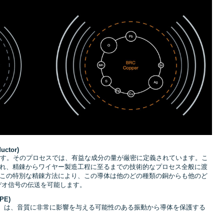
uctor)
ます。そのプロセスでは、有益な成分の量が厳密に定義されています。こ
れ、精錬からワイヤー製造工程に至るまでの技術的なプロセス全般に渡
この特別な精錬方法により、この導体は他のどの種類の銅からも他のど
デオ信号の伝送を可能します。
PE)
レン）は、音質に非常に影響を与える可能性のある振動から導体を保護する