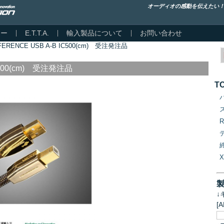
オーディオの感動を伝えたい
カー
E.T.T.A.
輸入製品について
お問い合わせ
FERENCE USB A-B IC500(cm) 受注発注品
C500(cm) 受注発注品
T
↓
[