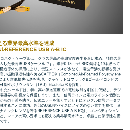
える業界最高水準を達成
EFERENCE USB A-B IC
-Bインターコネクトケーブルは、クラス最高の高忠実度再生を追い求め、独自の最
した最高級USBケーブルです。線径0.18mmのBRC銅線を19本撚って
構造導体の採用により、伝送ストレスが少なく、電波干渉の影響を受け
特性を誇るCAFPE®（Combined Air-Foamed Polyethylene
た絶縁層により超低損失伝送を実現。ジャケットはブラック&ゴールドコンビの
性ポリウレタン（TPU）Elastollan®を採用。
化されたシールドは、特に高い伝送速度での電磁放射を劇的に低減し、デジ
電磁界の影響から保護します。また、信号ラインと電力ラインを個別に
からの干渉を防ぎ、伝送エラーを無くすとともにデジタル信号データフ
減することに成功。外部のUSBデバイスにノイズのない電力を提供しま
ックレンジを誇るREFERENCE USB A-B ICは、コンペティション
ど、マニアの高い要求にも応える業界最高水準と、卓越した伝導性を備
ルです。