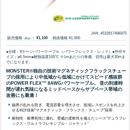
JAN: 4532817496975
販売価格
: ¥1,100
税抜価格:¥1,000
（税込）
●仕様：8ゲージパワーケーブル（パワーフレックス・レッド）●外径サ
イズ：ø6.5mm●耐熱温度105°C ※1mあたりの単価、切売は最大30mま
でになります。
MONSTER®独自の技術マグネティックフラックスチュー
ブの採用により中低域から低域にかけてスピード感抜群
のPOWER FLEX™ 8AWGパワーケーブル。
音の到達時
間が遅れ気味になるミッドベースからサブベース帯域の
改善にも最適！
磁界の乱れを防ぎ、電流容量を増大させ、低域レスポンスを向上さ
せる特許技術”マグネティック・フラックス・チューブ”採用
耐熱性・耐摩耗性に優れ、脅威の柔軟性を備えたシース”デュラフレ
ックス・ウルトラフレキシブル・ジャケット”