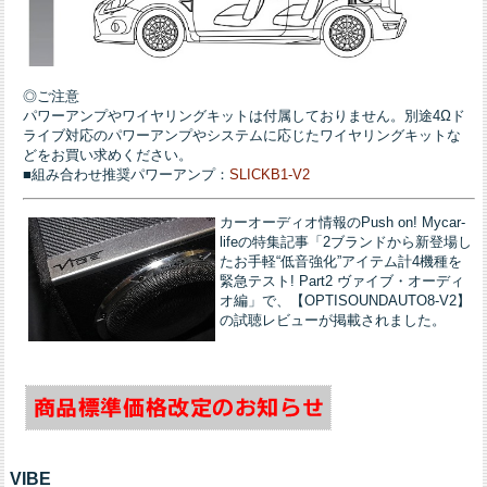
◎ご注意
パワーアンプやワイヤリングキットは付属しておりません。別途4Ωド
ライブ対応のパワーアンプやシステムに応じたワイヤリングキットな
どをお買い求めください。
■組み合わせ推奨パワーアンプ：
SLICKB1-V2
カーオーディオ情報のPush on! Mycar-
lifeの特集記事「2ブランドから新登場し
たお手軽“低音強化”アイテム計4機種を
緊急テスト! Part2 ヴァイブ・オーディ
オ編」で、【OPTISOUNDAUTO8-V2】
の試聴レビューが掲載されました。
VIBE