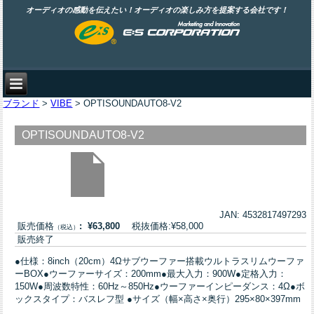
オーディオの感動を伝えたい！オーディオの楽しみ方を提案する会社です！
ブランド
>
VIBE
> OPTISOUNDAUTO8-V2
OPTISOUNDAUTO8-V2
JAN: 4532817497293
販売価格
: ¥63,800
税抜価格:¥58,000
（税込）
販売終了
●仕様：8inch（20cm）4Ωサブウーファー搭載ウルトラスリムウーファ
ーBOX●ウーファーサイズ：200mm●最大入力：900W●定格入力：
150W●周波数特性：60Hz～850Hz●ウーファーインピーダンス：4Ω●ボ
ックスタイプ：バスレフ型 ●サイズ（幅×高さ×奥行）295×80×397mm