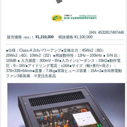
JAN: 4532817497446
販売価格
: ¥1,210,000
税抜価格:¥1,100,000
（税込）
●仕様：Class-A 2chパワーアンプ●定格出力：45Wx2（8Ω）
20Wx2（4Ω）10Wx2（2Ω）●周波数特性：12Hz～100kHz ● S/N 比：
100dB ● 入力感度：300mV～8V●入力インピーダンス：33kΩ●動作電
圧：9～16V●アイドリング電流：±16A●サイズ（幅×奥行×高さ）：
378×339×64mm●質量：7.8kg●実装ヒューズ容量：15A×2●冷却用電動
ファン3基装備 ※受注生産品