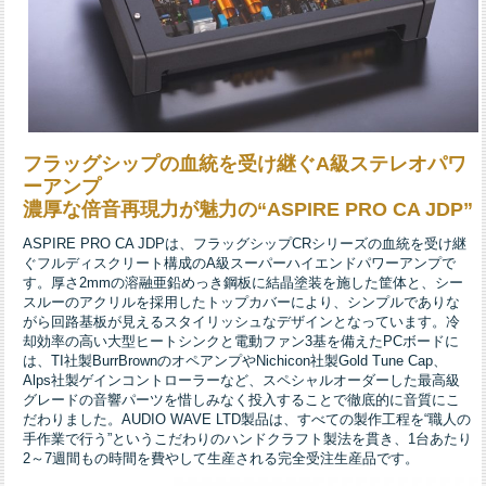
フラッグシップの血統を受け継ぐA級ステレオパワ
ーアンプ
濃厚な倍音再現力が魅力の“ASPIRE PRO CA JDP”
ASPIRE PRO CA JDPは、フラッグシップCRシリーズの血統を受け継
ぐフルディスクリート構成のA級スーパーハイエンドパワーアンプで
す。厚さ2mmの溶融亜鉛めっき鋼板に結晶塗装を施した筐体と、シー
スルーのアクリルを採用したトップカバーにより、シンプルでありな
がら回路基板が見えるスタイリッシュなデザインとなっています。冷
却効率の高い大型ヒートシンクと電動ファン3基を備えたPCボードに
は、TI社製BurrBrownのオペアンプやNichicon社製Gold Tune Cap、
Alps社製ゲインコントローラーなど、スペシャルオーダーした最高級
グレードの音響パーツを惜しみなく投入することで徹底的に音質にこ
だわりました。AUDIO WAVE LTD製品は、すべての製作工程を“職人の
手作業で行う”というこだわりのハンドクラフト製法を貫き、1台あたり
2～7週間もの時間を費やして生産される完全受注生産品です。