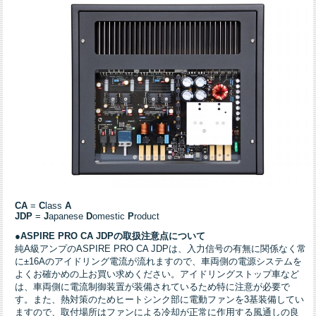
CA
=
C
lass
A
JDP
=
J
apanese
D
omestic
P
roduct
●ASPIRE PRO CA JDPの取扱注意点について
純A級アンプのASPIRE PRO CA JDPは、入力信号の有無に関係なく常
に±16Aのアイドリング電流が流れますので、車両側の電源システムを
よくお確かめの上お買い求めください。アイドリングストップ車など
は、車両側に電流制御装置が装備されているため特に注意が必要で
す。また、熱対策のためヒートシンク部に電動ファンを3基装備してい
ますので、取付場所はファンによる冷却が正常に作用する風通しの良