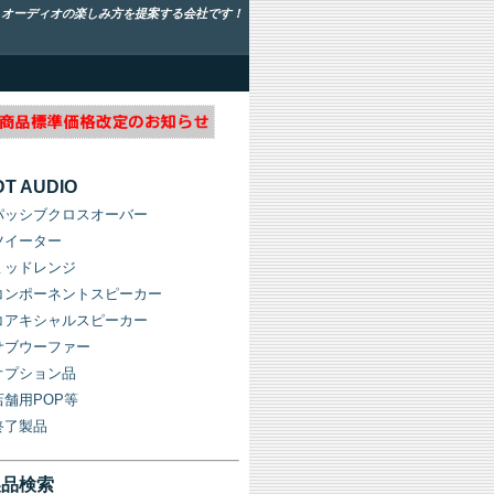
！オーディオの楽しみ方を提案する会社です！
DT AUDIO
パッシブクロスオーバー
ツイーター
ミッドレンジ
コンポーネントスピーカー
コアキシャルスピーカー
サブウーファー
オプション品
店舗用POP等
終了製品
製品検索