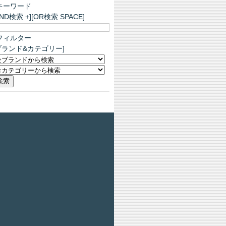
キーワード
AND検索 +][OR検索 SPACE]
フィルター
ブランド&カテゴリー]