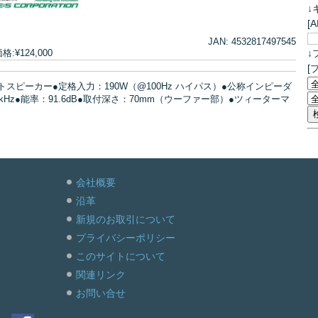
↓
[
JAN: 4532817497545
↓
¥124,000
[
ネントスピーカー●定格入力：190W（@100Hz ハイパス）●公称インピーダ
20kHz●能率：91.6dB●取付深さ：70mm（ウーファー部）●ツィーターマ
会社概要
沿革
新規のお取引について
プライバシーポリシー
このサイトについて
関連リンク
お問い合せ