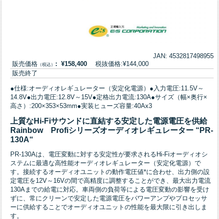
JAN: 4532817498955
販売価格
: ¥158,400
税抜価格:¥144,000
（税込）
販売終了
●仕様:オーディオレギュレーター（安定化電源）●入力電圧:11.5V～
14.8V●出力電圧:12.8V～15V●定格出力電流:130A●サイズ（幅×奥行×
高さ）:200×353×53mm●実装ヒューズ容量:40Ax3
上質なHi-Fiサウンドに直結する安定した電源電圧を供給
Rainbow Profiシリーズオーディオレギュレーター “PR-
130A
“
PR-130Aは、電圧変動に対する安定性が要求されるHi-Fiオーディオシ
ステムに最適な高性能オーディオレギュレーター（安定化電源）で
す。接続するオーディオユニットの動作電圧値*に合わせ、出力側の設
定電圧を12V～16Vの間で高精度に調整することができ、最大出力電流
130Aまでの給電に対応。車両側の負荷等による電圧変動の影響を受け
ずに、常にクリーンで安定した電源電圧をパワーアンプやプロセッサ
ーに供給することでオーディオユニットの性能を最大限に引き出しま
す。