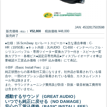
JAN: 4532817503598
販売価格
: ¥52,800
税抜価格:¥48,000
（税込）
販売終了
●仕様：16.5cm2way セパレートスピーカー●主な適合車種：C-
HR（10/50系）●キット内容：JLAUDIO C1-650・インナーバッフル・
シリコンバッフル・専用ツイーター変換カプラー付き・スピーカー変
換カプラー・各種ビス●認定店専売商品●ディスプレイオーディオ車は
要確認※工賃込み価格（※BIF 込み価格）にて表記。
※BIF（Basic Install Fee）とは：
純正状態からの基本取付工賃になります。社外品が装着されている場
合や、一部のオプション品が装着されている場合、カスタムインスト
ール等は除きます。
また、サウンドチューニング費用及び防音・防振・吸音材施工費用等
は含まれていません。
感動するサウンド（GREAT AUDIO）
いつでも純正に戻せる（NO DAMAGE）
安心の工賃込価格（BASIC INSTALL FEE）