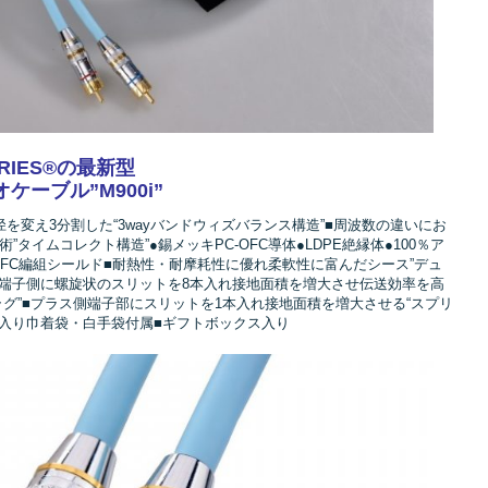
ERIES®の最新型
ケーブル”M900i”
の線径を変え3分割した“3wayバンドウィズバランス構造”■周波数の違いにお
タイムコレクト構造”●錫メッキPC-OFC導体●LDPE絶縁体●100％ア
OFC編組シールド■耐熱性・耐摩耗性に優れ柔軟性に富んだシース”デュ
ス端子側に螺旋状のスリットを8本入れ接地面積を増大させ伝送効率を高
プラグ”■プラス側端子部にスリットを1本入れ接地面積を増大させる“スプリ
ゴ入り巾着袋・白手袋付属■ギフトボックス入り