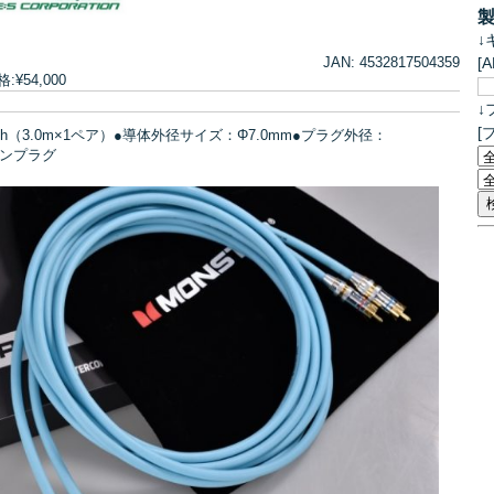
↓
[
JAN: 4532817504359
¥54,000
↓
[
h（3.0m×1ペア）●導体外径サイズ：Φ7.0mm●プラグ外径：
バインプラグ