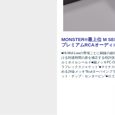
MONSTER®最上位 M S
プレミアムRCAオーディオ
■Hi-Mid-Lowの帯域ごとに銅線
ける到達時間の差を補正する特許技術”
ルミホイルシールド■錫メッキPC-
ラフレックスジャケット”■マイナ
める24金メッキ“8cutターバイン
ット・チップ・センターピン”■ロ