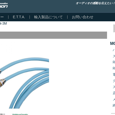
オーディオの感動を伝えたい
カー
E.T.T.A.
輸入製品について
お問い合わせ
i-3M
M