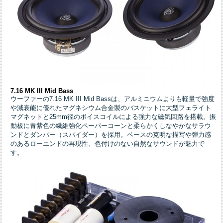
7.16 MK III Mid Bass
ウーファーの7.16 MK III Mid Bassは、アルミニウムよりも軽量で強度
や減衰能に優れたマグネシウム合金製のバスケットに大型フェライト
マグネットと25mm径のボイスコイルによる強力な磁気回路を搭載。振
動板に青紫色の繊維強化ペーパーコーンと柔らかくしなやかなサラウ
ンドとダンパー（スパイダー）を採用。ベースの克明な描写や弾力感
のあるローエンドの再現性、色付けのない自然なサウンドが魅力で
す。