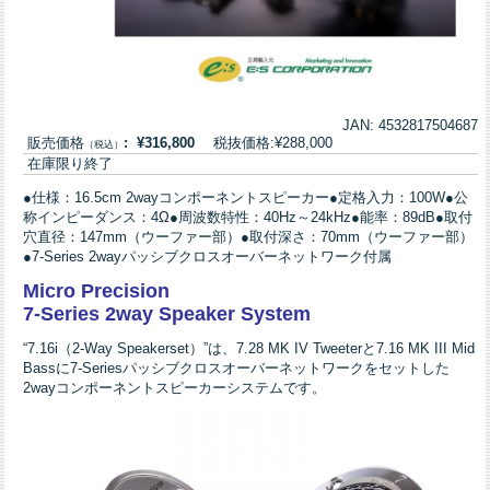
JAN: 4532817504687
販売価格
: ¥316,800
税抜価格:¥288,000
（税込）
在庫限り終了
●仕様：16.5cm 2wayコンポーネントスピーカー●定格入力：100W●公
称インピーダンス：4Ω●周波数特性：40Hz～24kHz●能率：89dB●取付
穴直径：147mm（ウーファー部）●取付深さ：70mm（ウーファー部）
●7-Series 2wayパッシブクロスオーバーネットワーク付属
Micro Precision
7-Series 2way Speaker System
“7.16i（2-Way Speakerset）”は、7.28 MK IV Tweeterと7.16 MK III Mid
Bassに7-Seriesパッシブクロスオーバーネットワークをセットした
2wayコンポーネントスピーカーシステムです。