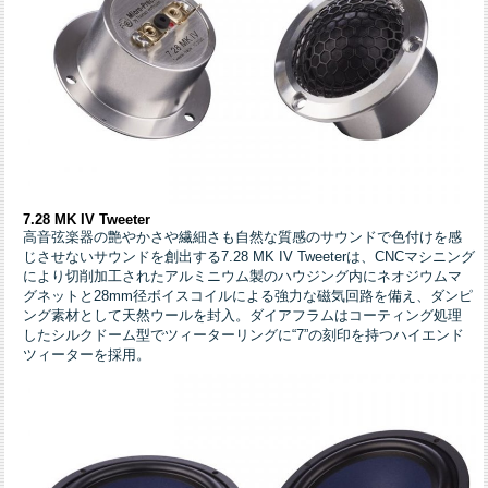
7.28 MK IV Tweeter
高音弦楽器の艶やかさや繊細さも自然な質感のサウンドで色付けを感
じさせないサウンドを創出する7.28 MK IV Tweeterは、CNCマシニング
により切削加工されたアルミニウム製のハウジング内にネオジウムマ
グネットと28mm径ボイスコイルによる強力な磁気回路を備え、ダンピ
ング素材として天然ウールを封入。ダイアフラムはコーティング処理
したシルクドーム型でツィーターリングに“7”の刻印を持つハイエンド
ツィーターを採用。