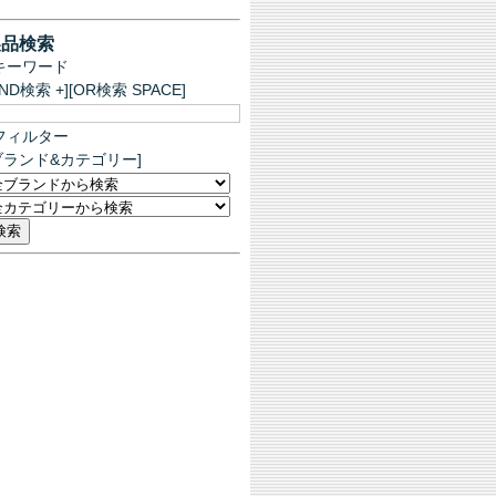
製品検索
キーワード
AND検索 +][OR検索 SPACE]
フィルター
ブランド&カテゴリー]