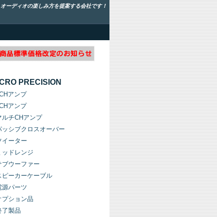
！オーディオの楽しみ方を提案する会社です！
ICRO PRECISION
1CHアンプ
2CHアンプ
マルチCHアンプ
パッシブクロスオーバー
ツイーター
ミッドレンジ
サブウーファー
スピーカーケーブル
電源パーツ
オプション品
終了製品