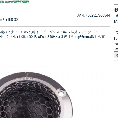
JAN: 4532817505844
↓
¥180,000
[
●定格入力：100W●公称インピーダンス：4Ω ●推奨フィルター：
↓
0Hz～24kHz●能率：90dB ●Fs：840Hz ●外径寸法：φ56mm●取付穴直
[