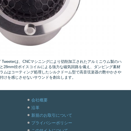
 IV Tweeterは、CNCマシニングにより切削加工されたアルミニウム製のハ
と28mm径ボイスコイルによる強力な磁気回路を備え、ダンピング素材
ラムはコーティング処理したシルクドーム型で高音弦楽器の艶やかさや
付けを感じさせないサウンドを創出します。
会社概要
沿革
新規のお取引について
プライバシーポリシー
このサイトについて