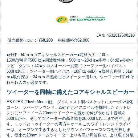
JAN: 4532817508210
販売価格
: ¥68,200
税抜価格:¥62,000
（税込）
●仕様：50ｍｍコアキシャルスピーカー●定格入力：100～
150W(@HPF500Hz)●周波数特性：500Hz〜28kHz●能率：84dB●公称イ
ンピ－ダンス：4Ω●クロスオーバー別売（ウーファー側ハイパス：
500Hz以上：ツイーター側ハイパス：18kHz/-6dB）●取付穴直径：51ｍ
ｍ●取付深さ：34ｍｍ※接続にはツイーター用1ch、ウーファー用1chそ
れぞれ入力が必要です。
ツイーターを同軸に備えたコアキシャルスピーカー
ES-02EX (Flush Mount)は、ダイキャスト製バスケットにカーボン強化
コーン、ラバーサラウンド、25ｍｍボイスコイルを採用したミッドレ
ンジにソフトドーム20mmツイーターを豊かで伸びやかな中音域を
500Hzから、そしてツイーターの高音域を28,000Hz以上まで再生しま
す。ミッドとトゥイーターの両方をオールこのワイドレンジドライバ
ーは、オープンで生き生きとしたサウンドパフォーマンスを発揮しま
す。従来の20mmドームツイーターよりも高い周波数で、より広く分散