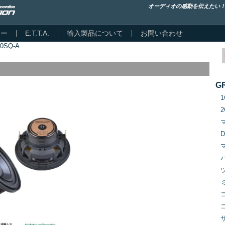
オーディオの感動を伝えたい
カー
E.T.T.A.
輸入製品について
お問い合わせ
60SQ-A
G