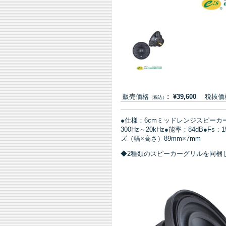
販売価格
: ¥39,600
税抜価格:
（税込）
●仕様：6cmミッドレンジスピーカ
300Hz～20kHz●能率：84dB●
ズ（幅×高さ）89mm×7mm
◆2種類のスピーカーグリルを同梱