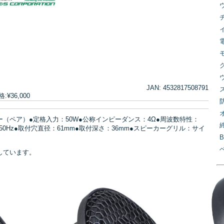
JAN: 4532817508791
¥36,000
ー（ペア）●定格入力：50W●公称インピーダンス：4Ω●周波数特性：
Fs：150Hz●取付穴直径：61mm●取付深さ：36mm●スピーカーグリル：サイ
しています。
↓
[
↓