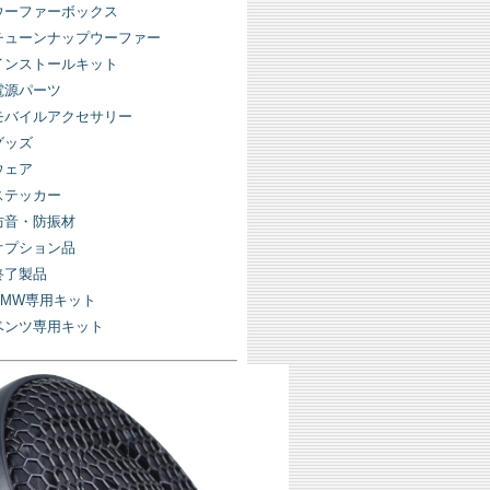
ウーファーボックス
チューンナップウーファー
インストールキット
電源パーツ
モバイルアクセサリー
グッズ
ウェア
ステッカー
防音・防振材
オプション品
終了製品
BMW専用キット
ベンツ専用キット
製品検索
キーワード
AND検索 +][OR検索 SPACE]
フィルター