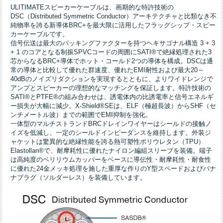
ULITIMATEスピーカーケーブルは、画期的な特許技術の
DSC（Distributed Symmetric Conductor）アーキテクチャと比類なき不
純物率を誇る新導体BRC+を最大限に活用したフラッグシップ・スピー
カーケーブルです。
信号伝送は最大のパッキングファクターを持つヘキサゴナル構造 3 + 3
+ 1 のコアとなる制振SPVCコードの周囲にSATI®で絶縁処理された3
芯からなるBRC+導体でホット・コールド2つの導体を構成。DSCは通
常の導体と比較して優れた群速度、優れたEMI耐性および最大20～
40dBのノイズリダクションを実現するとともに、よりワイドレンジで
アンプとスピーカーの理想的なマッチングを保証します。特許技術の
SATI®とPTFE®の組み合わせは、誘電体内の比誘電率と信号エネルギ
ー損失が大幅に減少。X-Shield®SEは、ELF（極超長波）からSHF（セ
ンチメートル波）までの範囲でEMI抑制を強化。
一体型のマルチストランドBRCドレインワイヤーはシールドの接触ノ
イズを低減し、一定のシールドインピーダンスを維持します。外装ジ
ャケットは驚異的な絶縁性能を誇る熱可塑性ポリウレタン（TPU）
Elastollan®で、耐摩耗性に優れたナイロン編組スリーブを装備。端子
は高純度のベリリウムカッパーをベースに導伝性・耐摩耗性・耐食性
に優れた24金メッキ処理を施した重厚な作りのY型スペードおよびバナ
ナプラグ（ソルダーレス）を装備しています。