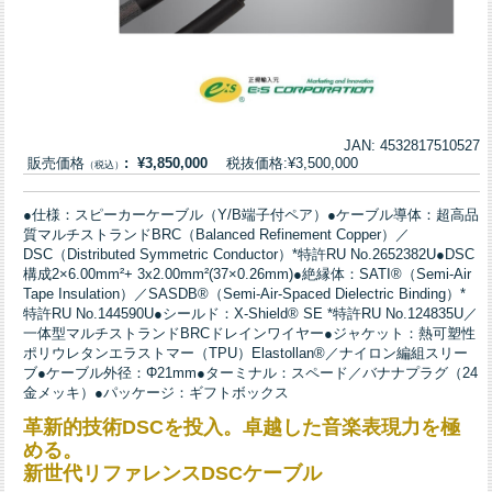
JAN: 4532817510527
販売価格
: ¥3,850,000
税抜価格:¥3,500,000
（税込）
●仕様：スピーカーケーブル（Y/B端子付ペア）●ケーブル導体：超高品
質マルチストランドBRC（Balanced Refinement Copper）／
DSC（Distributed Symmetric Conductor）*特許RU No.2652382U●DSC
構成2×6.00mm²+ 3х2.00mm²(37×0.26mm)●絶縁体：SATI®（Semi-Air
Tape Insulation）／SASDB®（Semi-Air-Spaced Dielectric Binding）*
特許RU No.144590U●シールド：X-Shield® SE *特許RU No.124835U／
一体型マルチストランドBRCドレインワイヤー●ジャケット：熱可塑性
ポリウレタンエラストマー（TPU）Elastollan®／ナイロン編組スリー
ブ●ケーブル外径：Φ21mm●ターミナル：スペード／バナナプラグ（24
金メッキ）●パッケージ：ギフトボックス
革新的技術DSCを投入。卓越した音楽表現力を極
める。
新世代リファレンスDSCケーブル