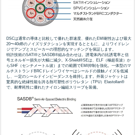
DSCは通常の導体と比較して優れた群速度、優れたEMI耐性および最大
20〜40dBのノイズリダクションを実現するとともに、よりワイドレン
ジでアンプとスピーカーの理想的なマッチングを保証します。
特許技術のSATI®とSASDB®組み合わせは。誘電体内の比誘電率と信
号エネルギー損失が大幅に減少。X-Shield®SEは、ELF（極超長波）か
らSHF（センチメートル波）までの範囲でEMI抑制を強化。一体型のマ
ルチストランドBRCドレインワイヤーはシールドの接触ノイズを低減
し、一定のシールドインピーダンスを維持します。外装ジャケットは
驚異的な絶縁性能を誇る熱可塑性ポリウレタン（TPU）Elastollan®
で、耐摩耗性に優れたナイロン編組スリーブを装備。