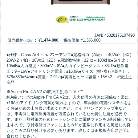
JAN: 45328175107490
販売価格
: ¥1,474,000
税抜価格:¥1,386,000
（税込）
●仕様：Class-A/B 2chパワーアンプ●定格出力（A級）：40Wx2（8Ω）
20Wx2（4Ω）10Wx2（2Ω）●周波数特性：12Hz～100kHz●S/N 比：
105dB●入力感度：300mV～8V●入力インピーダンス：33kΩ●動作電
圧：9～16V●アイドリング電流：±16.0A●サイズ（幅×奥行×高さ）：
378×339×64mm●質量：7.92kg●実装ヒューズ容量：15A×2 ※受注生
産品
※Aspire Pro CA V2 の取扱注意点について
純A級アンプのAspire Pro CA V2は、入力信号の有無に関係なく常に
±16Aのアイドリング電流が流れますので、車両側の電源システムをよ
くお確かめの上お買い求めください。アイドリングストップ車など
は、車両側に電流制御装置が装備されているため特に注意が必要で
す。また、熱対策のためヒートシンク部に電動ファンを3基装備してい
ますので、取付場所はファンによる冷却が正常に作用する風通しの良
いところに取り付ける必要があります。詳しくは正規販売店にお問い
合わせください。