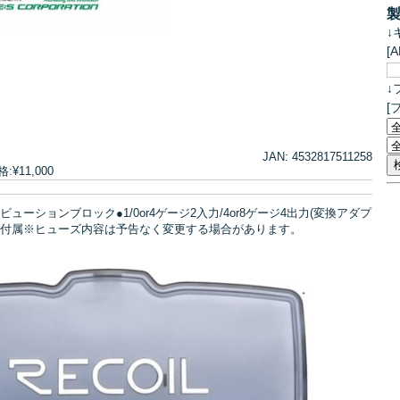
↓
[
↓
[
JAN: 4532817511258
¥11,000
ストリビューションブロック●1/0or4ゲージ2入力/4or8ゲージ4出力(変換アダプ
)ヒューズ付属※ヒューズ内容は予告なく変更する場合があります。