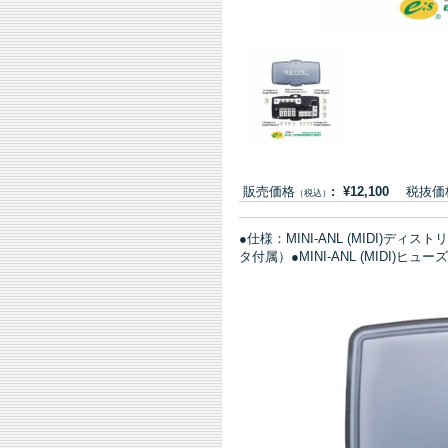
販売価格
: ¥12,100
税抜価格:
（税込）
●仕様：MINI-ANL (MIDI)ディ
タ付属）●MINI-ANL (MIDI