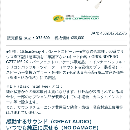
JAN: 4532817512576
販売価格
: ¥72,600
税抜価格:¥66,000
（税込）
●仕様：16.5cm2way セパレートスピーカー●主な適合車種：60系プリ
ウス※下記注意事項をご確認下さい●キット内容：GROUNDZERO
GZTC165.2X（パーフェクトパッケージ専売品）・インナーバッフル・
シリコンバッフル・ツイーター（マウント＆変換カプラー装着済）・
スピーカー変換カプラー・各種ビス●認定店専売商品●※工賃込み価格
（※BIF 込み価格）にて表記。
※BIF（Basic Install Fee）とは：
純正状態からの基本取付工賃になります。社外品が装着されている場
合や、一部のオプション品が装着されている場合、カスタムインスト
ール等は除きます。
また、サウンドチューニング費用及び防音・防振・吸音材施工費用等
は含まれていません。
感動するサウンド（GREAT AUDIO）
いつでも純正に戻せる（NO DAMAGE）