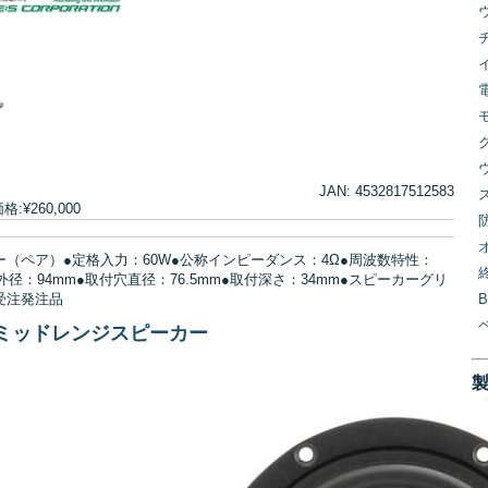
JAN: 4532817512583
¥260,000
ー（ペア）●定格入力：60W●公称インピーダンス：4Ω●周波数特性：
付穴外径：94mm●取付穴直径：76.5mm●取付深さ：34mm●スピーカーグリ
※受注発注品
mミッドレンジスピーカー
↓
[
↓