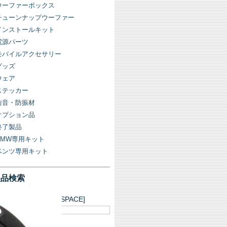
ウーファーボックス
チューンナップウーファー
インストールキット
電源パーツ
モバイルアクセサリー
グッズ
ウェア
ステッカー
防音・防振材
オプション品
終了製品
BMW専用キット
ベンツ専用キット
製品検索
キーワード
AND検索 +][OR検索 SPACE]
フィルター