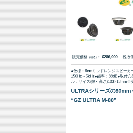
販売価格
: ¥286,000
税抜価格:
（税込）
●仕様：8cmミッドレンジスピーカ
150Hz～5kHz●能率：88dB●取
ル：サイズ(幅× 高さ)103×13mm
ULTRAシリーズの80m
“GZ ULTRA M-80
”