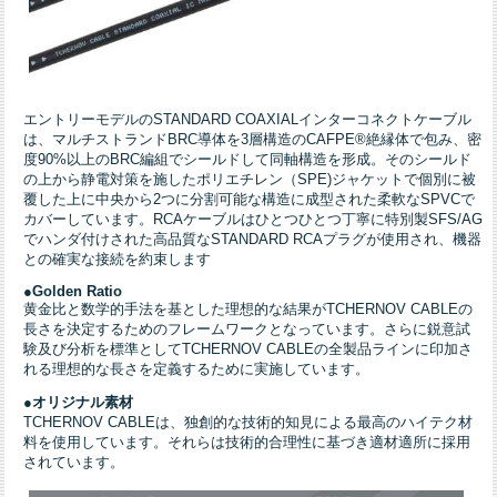
エントリーモデルのSTANDARD COAXIALインターコネクトケーブル
は、マルチストランドBRC導体を3層構造のCAFPE®絶縁体で包み、密
度90%以上のBRC編組でシールドして同軸構造を形成。そのシールド
の上から静電対策を施したポリエチレン（SPE)ジャケットで個別に被
覆した上に中央から2つに分割可能な構造に成型された柔軟なSPVCで
カバーしています。RCAケーブルはひとつひとつ丁寧に特別製SFS/AG
でハンダ付けされた高品質なSTANDARD RCAプラグが使用され、機器
との確実な接続を約束します
●
Golden Ratio
黄金比と数学的手法を基とした理想的な結果がTCHERNOV CABLEの
長さを決定するためのフレームワークとなっています。さらに鋭意試
験及び分析を標準としてTCHERNOV CABLEの全製品ラインに印加さ
れる理想的な長さを定義するために実施しています。
●オリジナル素材
TCHERNOV CABLEは、独創的な技術的知見による最高のハイテク材
料を使用しています。それらは技術的合理性に基づき適材適所に採用
されています。