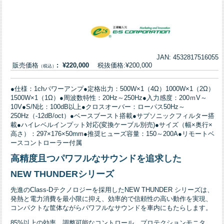
JAN: 4532817516055
販売価格
: ¥220,000
税抜価格:¥200,000
（税込）
●仕様：1chパワーアンプ●定格出力：500W×1（4Ω）1000W×1（2Ω）
1500W×1（1Ω）●周波数特性：20Hz～250Hz●入力感度：200ｍV～
10V●S/N比：100dB以上●クロスオーバー：ローパス50Hz～
250Hz（-12dB/oct）●ベースブースト搭載●サブソニックフィルター搭
載●ハイレベルインプット対応(変換ケーブル別売)●サイズ（幅×奥行×
高さ）：297×176×50mm●推奨ヒューズ容量：150～200A●リモートベ
ースコントローラー付属
高精度且つパワフルなサウンドを追求した
NEW THUNDERシリーズ
先進のClass-Dテクノロジーを採用したNEW THUNDER シリーズは、
発熱と電力消費を最小限に抑え、効率的で信頼性の高い動作を実現、
コンパクトな筐体ながらパワフルなサウンドを車内にもたらします。
85%以上の効率、調整可能なコントロール、プロテクションモニタ