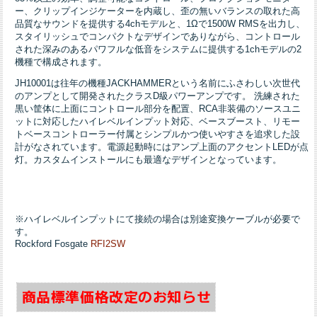
ー、クリップインジケーターを内蔵し、歪の無いバランスの取れた高
品質なサウンドを提供する4chモデルと、1Ωで1500W RMSを出力し、
スタイリッシュでコンパクトなデザインでありながら、コントロール
された深みのあるパワフルな低音をシステムに提供する1chモデルの2
機種で構成されます。
JH10001は往年の機種JACKHAMMERという名前にふさわしい次世代
のアンプとして開発されたクラスD級パワーアンプです。
洗練された
黒い筐体に上面にコントロール部分を配置、RCA非装備のソースユニ
ットに対応したハイレベルインプット対応、ベースブースト、リモー
トベースコントローラー付属とシンプルかつ使いやすさを追求した設
計がなされています。電源起動時にはアンプ上面のアクセントLEDが点
灯。カスタムインストールにも最適なデザインとなっています。
※ハイレベルインプットにて接続の場合は別途変換ケーブルが必要で
す。
Rockford Fosgate
RFI2SW