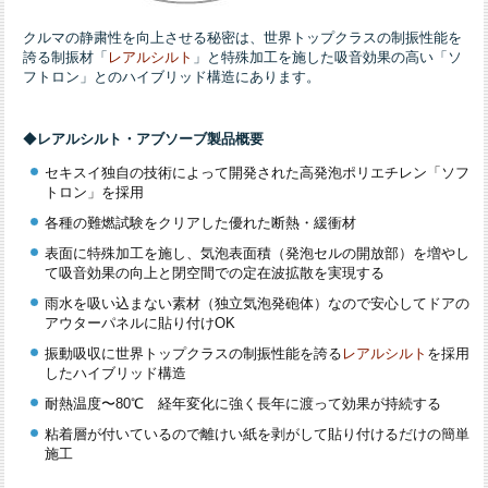
クルマの静粛性を向上させる秘密は、世界トップクラスの制振性能を
誇る制振材「
レアルシルト
」と特殊加工を施した吸音効果の高い「ソ
フトロン」とのハイブリッド構造にあります。
◆
レアルシルト・アブソーブ製品概要
セキスイ独自の技術によって開発された高発泡ポリエチレン「ソフ
トロン」を採用
各種の難燃試験をクリアした優れた断熱・緩衝材
表面に特殊加工を施し、気泡表面積（発泡セルの開放部）を増やし
て吸音効果の向上と閉空間での定在波拡散を実現する
雨水を吸い込まない素材（独立気泡発砲体）なので安心してドアの
アウターパネルに貼り付けOK
振動吸収に世界トップクラスの制振性能を誇る
レアルシルト
を採用
したハイブリッド構造
耐熱温度〜80℃ 経年変化に強く長年に渡って効果が持続する
粘着層が付いているので離けい紙を剥がして貼り付けるだけの簡単
施工