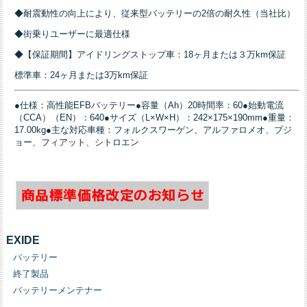
◆耐震動性の向上により、従来型バッテリーの2倍の耐久性（当社比）
◆街乗りユーザーに最適仕様
◆【保証期間】アイドリングストップ車：18ヶ月または３万km保証
標準車：24ヶ月または3万km保証
●仕様：高性能EFBバッテリー●容量（Ah）20時間率：60●始動電流
（CCA）（EN）：640●サイズ（L×W×H）：242×175×190mm●重量：
17.00kg●主な対応車種：フォルクスワーゲン、アルファロメオ、プジ
ョー、フィアット、シトロエン
EXIDE
バッテリー
終了製品
バッテリーメンテナー