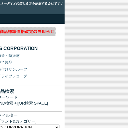
！オーディオの楽しみ方を提案する会社です！
:S CORPORATION
防音・防振材
終了製品
後付けサンルーフ
ドライブレコーダー
製品検索
キーワード
AND検索 +][OR検索 SPACE]
フィルター
ブランド&カテゴリー]