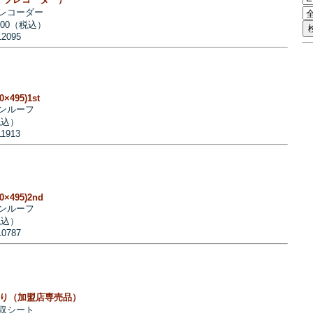
レコーダー
400（税込）
12095
0×495)1st
ンルーフ
税込）
11913
60×495)2nd
ンルーフ
税込）
10787
枚入り（加盟店専売品）
収シート