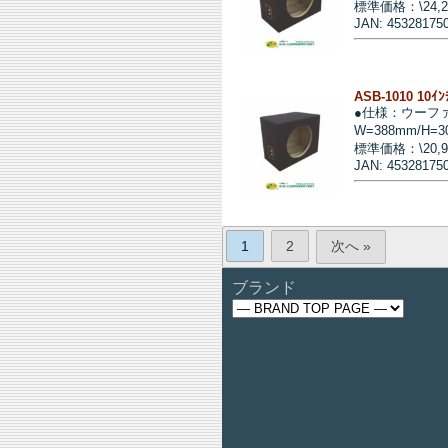
標準価格：\24,
JAN: 45328175
ASB-1010 10ｲ
●仕様：ウーフ
W=388mm/H=3
標準価格：\20,
JAN: 45328175
1
2
次へ »
ブランド