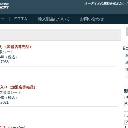
オーディオの感動を伝えたい
カー
E.T.T.A.
輸入製品について
お問い合わせ
3枚入り（加盟店専売品）
E
収シート
740（税込）
17038
 6枚入り（加盟店専売品）
ズ吸収シート
↓
740（税込）
17021
[
↓
[
ライブレコーダー）