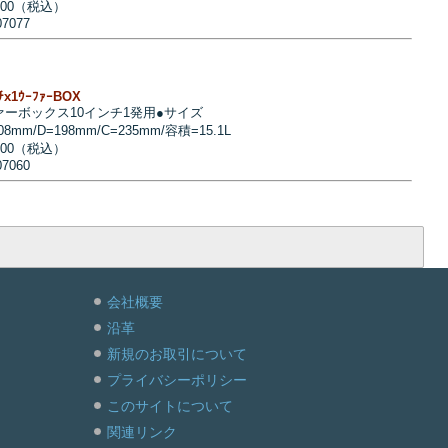
200（税込）
07077
ﾝﾁx1ｳｰﾌｧｰBOX
ァーボックス10インチ1発用●サイズ
08mm/D=198mm/C=235mm/容積=15.1L
900（税込）
07060
会社概要
沿革
新規のお取引について
プライバシーポリシー
このサイトについて
関連リンク