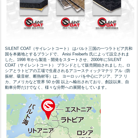
SILENT COAT（サイレントコート） はバルト三国の一つラトビア共和
国を本拠地とするブランドで、 Anisi Freiberfs 氏によって設立されま
した。1998 年から製造・開発をスタートさせ、2000年にSILENT
COAT（サイレントコート） ブランドとして販売開始されまし た。ロ
シアとラトビアの工場で生産されるアコースティックマテリ アル（防
振材、吸音材、断熱材等）は、 ヨーロッパを中心にアジア、アフ リ
カ、アメリカなど世界 50 か国 以上へ輸出されており、創設以来、自
動車分野だけでなく、様々な分野への展開をしています。