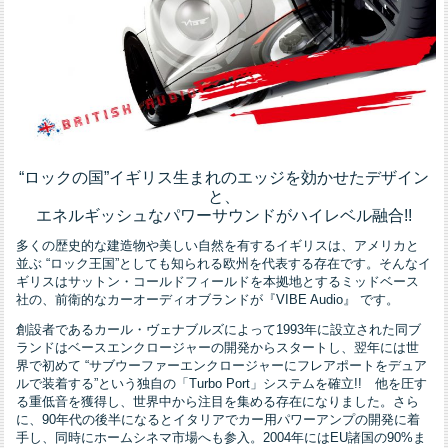
“ロックの国”イギリス生まれのエッジを効かせたデザイン
と、
エネルギッシュなパワーサウンドがハイレベル融合!!
多くの歴史的な建造物や美しい自然を有するイギリスは、アメリカと
並ぶ “ロック王国”としても知られる欧州を代表する存在です。そんなイ
ギリスはサットン・コールドフィールドを本拠地とするミッドベース
社の、前衛的なカーオーディオブランドが『VIBE Audio』 です。
創設者であるカール・ヴェナブルズによって1993年に設立された同ブ
ランドはベースエンクロージャーの開発からスタートし、翌年には世
界で初めて “サブウーファーエンクロージャーにフレアポートをデュア
ルで装着する”という独自の「Turbo Port」システムを確立!! 他を圧す
る重低音を獲得し、世界中から注目を集める存在になりました。さら
に、90年代の後半になるとイタリアでカー用パワーアンプの開発に着
手し、同時にホームシネマ市場へも参入。2004年にはEU諸国の90%ま