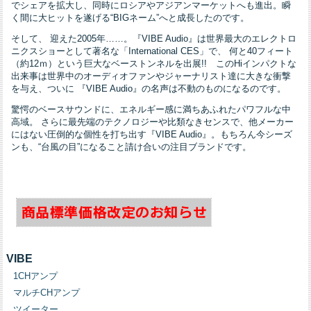
でシェアを拡大し、同時にロシアやアジアンマーケットへも進出。瞬
く間に大ヒットを遂げる“BIGネーム”へと成長したのです。
そして、 迎えた2005年……。『VIBE Audio』は世界最大のエレクトロ
ニクスショーとして著名な「International CES」で、 何と40フィート
（約12ｍ）という巨大なベーストンネルを出展!! このHiインパクトな
出来事は世界中のオーディオファンやジャーナリスト達に大きな衝撃
を与え、ついに 『VIBE Audio』の名声は不動のものになるのです。
驚愕のベースサウンドに、エネルギー感に満ちあふれたパワフルな中
高域。 さらに最先端のテクノロジーや比類なきセンスで、他メーカー
にはない圧倒的な個性を打ち出す『VIBE Audio』。もちろん今シーズ
ンも、“台風の目”になること請け合いの注目ブランドです。
VIBE
1CHアンプ
マルチCHアンプ
ツイーター