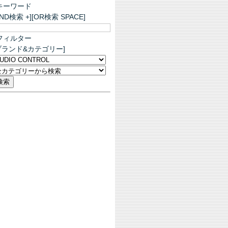
キーワード
AND検索 +][OR検索 SPACE]
フィルター
ブランド&カテゴリー]