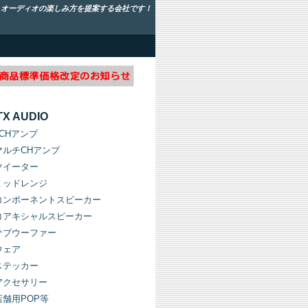
！オーディオの楽しみ方を提案する会社です！
TX AUDIO
1CHアンプ
マルチCHアンプ
ツイーター
ミッドレンジ
コンポーネントスピーカー
コアキシャルスピーカー
サブウーファー
ウェア
ステッカー
アクセサリー
店舗用POP等