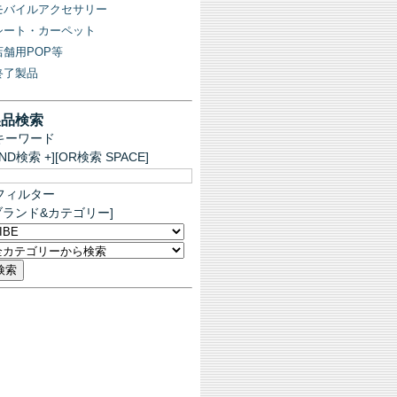
モバイルアクセサリー
シート・カーペット
店舗用POP等
終了製品
製品検索
キーワード
AND検索 +][OR検索 SPACE]
フィルター
ブランド&カテゴリー]