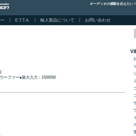
オーディオの感動を伝えたい
カー
E.T.T.A.
輸入製品について
お問い合わせ
VI
注）
サブウーファー●最大入力：15000W